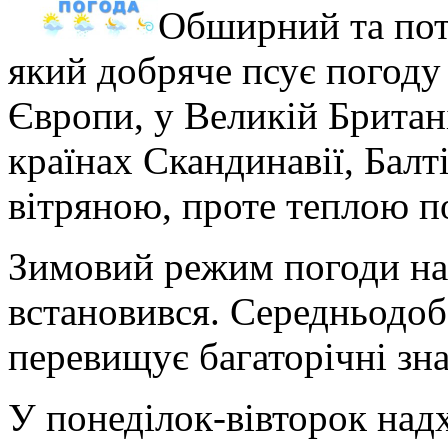
Обширний та по
який добряче псує погоду
Європи, у Великій Британі
країнах Скандинавії, Балт
вітряною, проте теплою п
Зимовий режим погоди на 
встановився. Середньодоб
перевищує багаторічні зна
У понеділок-вівторок над