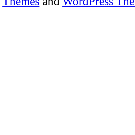
Themes
and
WordPress Th