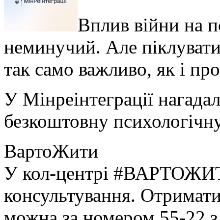
Вплив війни на п
неминучий. Але піклувати
так само важливо, як і пр
У Мінреінтеграції нагадал
безкоштовну психологічн
ВартоЖити
У кол-центрі #ВАРТОЖИТ
консультування. Отримат
можна за номером 55-22 з 