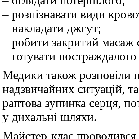
– оглядати потерпілого;
– розпізнавати види крово
– накладати джгут;
– робити закритий масаж 
– готувати постраждалого 
Медики також розповіли пр
надзвичайних ситуацій, та
раптова зупинка серця, п
у дихальні шляхи.
Майстер-клас проводився 