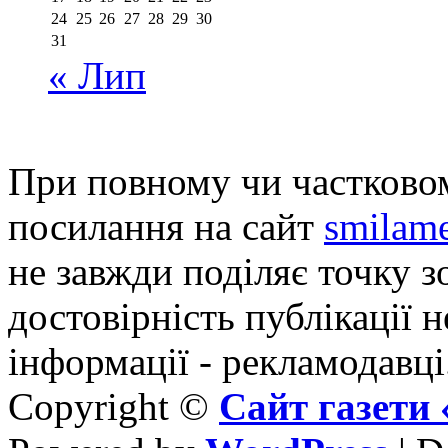
24
25
26
27
28
29
30
31
« Лип
При повному чи частковом
посилання на сайт
smilame
не завжди поділяє точку зо
достовірність публікації н
інформації - рекламодавці
Copyright ©
Сайт газет