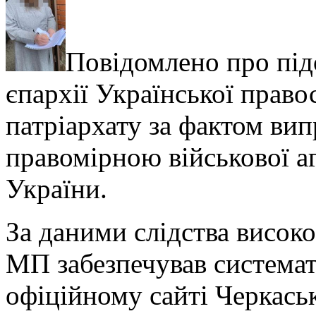
Повідомлено про під
єпархії Української право
патріархату за фактом ви
правомірною військової а
України.
За даними слідства висо
МП забезпечував система
офіційному сайті Черкаськ