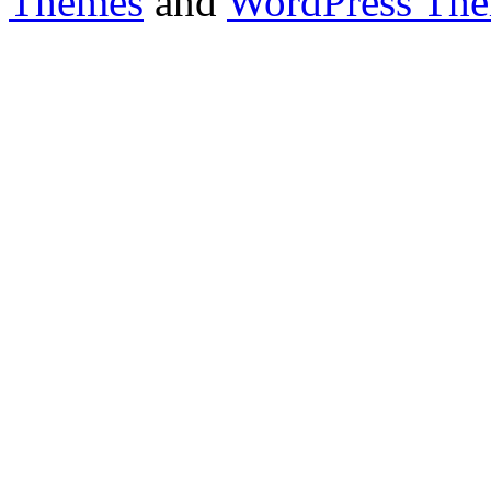
Themes
and
WordPress Th