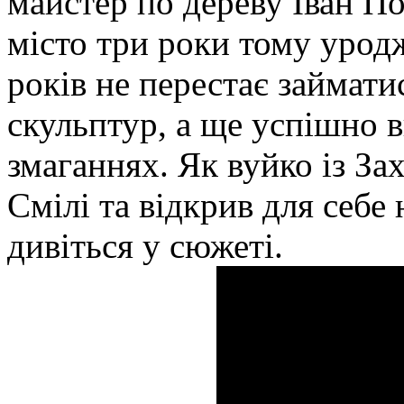
майстер по дереву Іван П
місто три роки тому уродж
років не перестає займат
скульптур, а ще успішно 
змаганнях. Як вуйко із За
Смілі та відкрив для себе
дивіться у сюжеті.