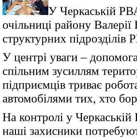
У Черкаській РВ
очільниці району Валерії 
структурних підрозділів 
У центрі уваги – допомог
спільним зусиллям терито
підприємців триває робот
автомобілями тих, хто бо
На контролі у Черкаській Р
наші захисники потребують