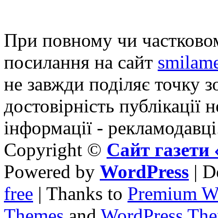
При повному чи частковом
посилання на сайт
smilame
не завжди поділяє точку зо
достовірність публікації н
інформації - рекламодавці
Copyright ©
Сайт газет
Powered by
WordPress
| D
free
| Thanks to
Premium W
Themes
and
WordPress Th