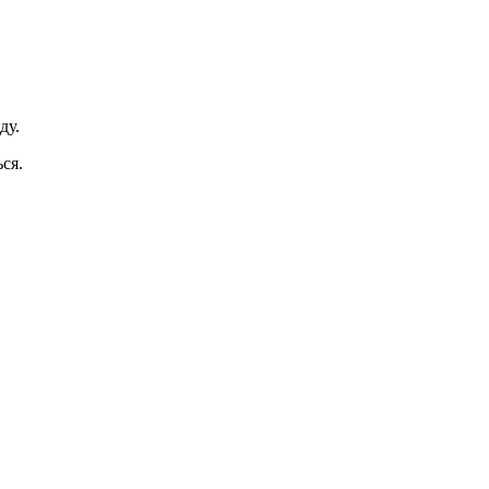
ду.
ся.