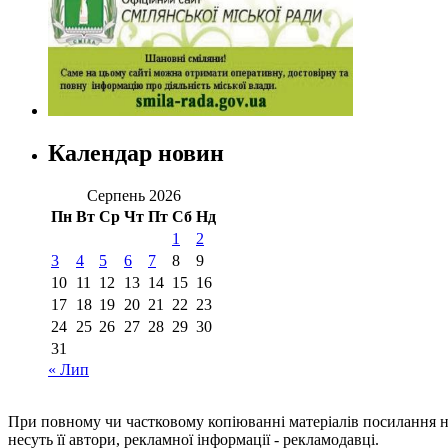
Календар новин
Серпень 2026
Пн
Вт
Ср
Чт
Пт
Сб
Нд
1
2
3
4
5
6
7
8
9
10
11
12
13
14
15
16
17
18
19
20
21
22
23
24
25
26
27
28
29
30
31
« Лип
При повному чи частковому копіюванні матеріалів посилання 
несуть її автори, рекламної інформації - рекламодавці.