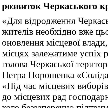
розвиток Черкаського к
«Для відродження Черкаськ
жителів необхідно вже ць
оновлення місцевої влади,
місцях залежатиме успіх р
голова Черкаської територі
Петра Порошенка «Соліда
«Під час місцевих виборі
до місцевих рад господарн
кого беззаперечно підтри