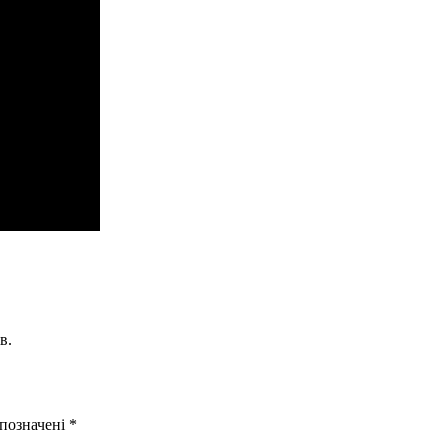
в.
 позначені
*