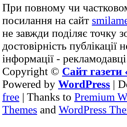
При повному чи частковом
посилання на сайт
smilame
не завжди поділяє точку зо
достовірність публікації н
інформації - рекламодавці
Copyright ©
Сайт газет
Powered by
WordPress
| D
free
| Thanks to
Premium W
Themes
and
WordPress Th