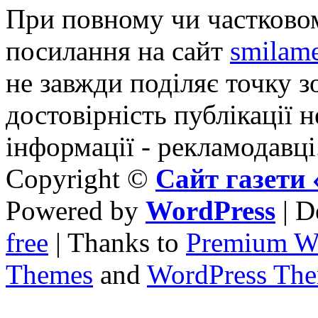
При повному чи частковом
посилання на сайт
smilame
не завжди поділяє точку зо
достовірність публікації н
інформації - рекламодавці
Copyright ©
Сайт газет
Powered by
WordPress
| D
free
| Thanks to
Premium W
Themes
and
WordPress Th