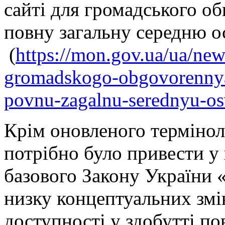
сайті для громадського о
повну загальну середню о
(
https://mon.gov.ua/ua/ne
gromadskogo-obgovorennya
povnu-zagalnu-serednyu-os
Крім оновленого термінол
потрібно було привести у 
базового Закону України 
низку концептуальних змі
доступності у здобутті пов