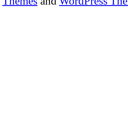
Themes
and
WordPress Th