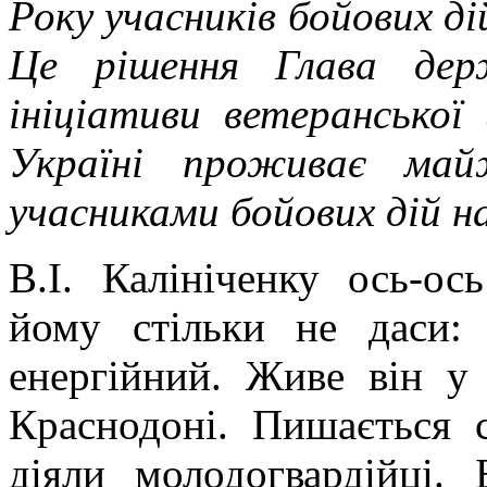
Року учасників бойових д
Це рішення Глава дер
ініціативи ветеранської
Україні проживає май
учасниками бойових дій н
В.І. Калініченку ось-ос
йому стільки не даси: 
енергійний. Живе він у 
Краснодоні. Пишається 
діяли молодогвардійці.