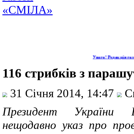
Увага! Редакція газет
116 стрибків з параш
31 Січня 2014, 14:47
С
Президент України В
нещодавно указ про пров