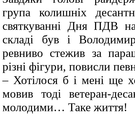
група колишніх десант
святкуванні Дня ПДВ на
складі був і Володимир
ревниво стежив за пара
різні фігури, повисли пев
– Хотілося б і мені ще х
мовив тоді ветеран-дес
молодими… Таке життя!