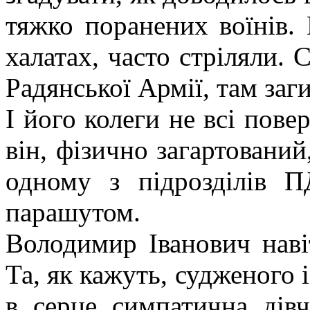
тяжко поранених воїнів. 
халатах, часто стріляли. С
Радянської Армії, там заг
І його колеги не всі пов
він, фізично загартований
одному з підрозділів П
парашутом.
Володимир Іванович наві
Та, як кажуть, судженого 
в серце симпатична дівч