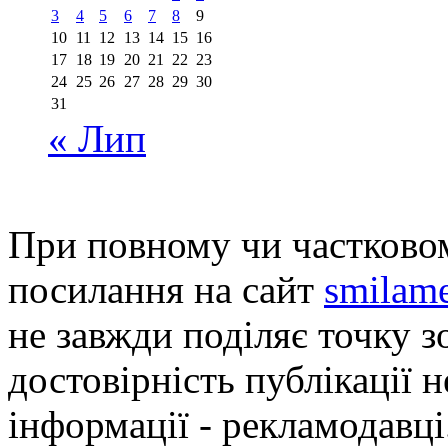
3
4
5
6
7
8
9
10
11
12
13
14
15
16
17
18
19
20
21
22
23
24
25
26
27
28
29
30
31
« Лип
При повному чи частковом
посилання на сайт
smilame
не завжди поділяє точку зо
достовірність публікації н
інформації - рекламодавці