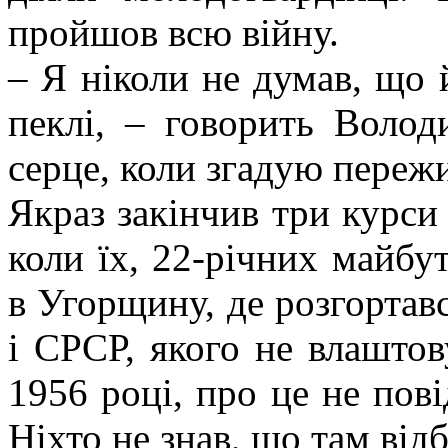
про­йшов всю війну.
– Я ніколи не думав, що й
пеклі, – говорить Волод
серце, коли згадую пережи
Якраз закінчив три курси
коли їх, 22-річних майбу
в Угорщину, де розгортав
і СРСР, якого не влаштову
1956 році, про це не пові
Ніхто не знав, що там відб