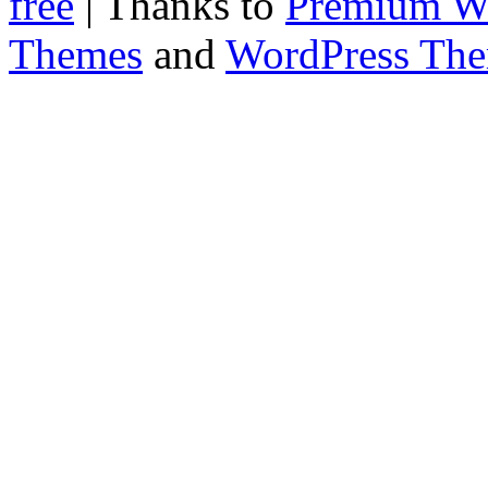
free
| Thanks to
Premium W
Themes
and
WordPress Th