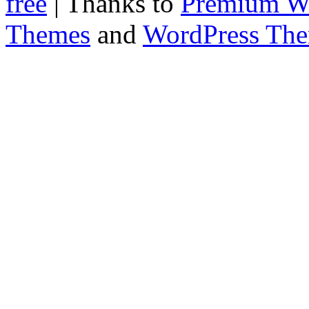
free
| Thanks to
Premium W
Themes
and
WordPress Th