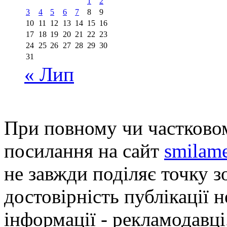
1
2
3
4
5
6
7
8
9
10
11
12
13
14
15
16
17
18
19
20
21
22
23
24
25
26
27
28
29
30
31
« Лип
При повному чи частковом
посилання на сайт
smilame
не завжди поділяє точку зо
достовірність публікації н
інформації - рекламодавці