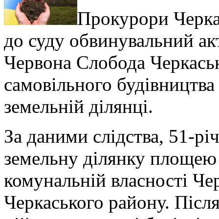
Прокурори Черка
до суду обвинувальний ак
Червона Слобода Черкаськ
самовільного будівництва 
земельній ділянці.
За даними слідства, 51-рі
земельну ділянку площею 0
комунальній власності Чер
Черкаського району. Післ