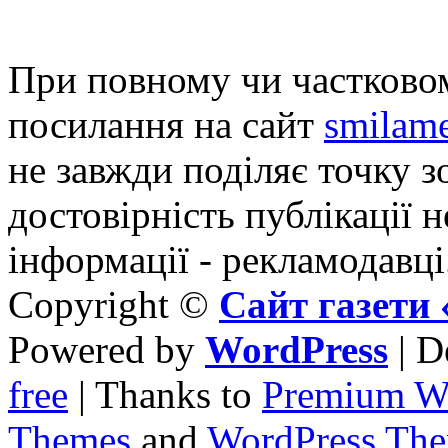
При повному чи частковом
посилання на сайт
smilame
не завжди поділяє точку зо
достовірність публікації н
інформації - рекламодавці
Copyright ©
Сайт газет
Powered by
WordPress
| D
free
| Thanks to
Premium W
Themes
and
WordPress Th