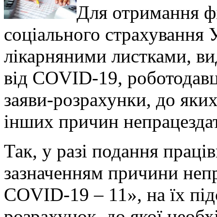
Для отримання ф
соціального страхування 
лікарняними листками, вид
від COVID-19, роботодав
заяви-розрахунки
, до яки
інших причин непрацездат
Так, у разі подання праці
зазначенням причини непр
COVID-19 – 11», на їх під
розрахунок, до якої необ