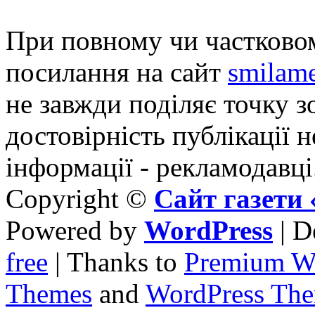
При повному чи частковом
посилання на сайт
smilame
не завжди поділяє точку зо
достовірність публікації н
інформації - рекламодавці
Copyright ©
Сайт газет
Powered by
WordPress
| D
free
| Thanks to
Premium W
Themes
and
WordPress Th