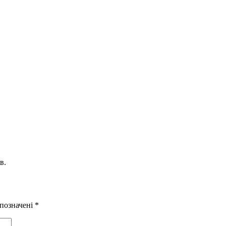
в.
 позначені
*