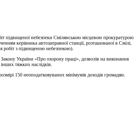
біт підвищеної небезпеки
Смілянською місцевою прокуратурою
нням керівника автозаправної станції, розташованої в Смілі,
я робіт з підвищеною небезпекою).
1 Закону України «Про охорону праці», дозволів на виконання
 інших тяжких наслідків.
озмірі 150 неоподатковуваних мінімумів доходів громадян.