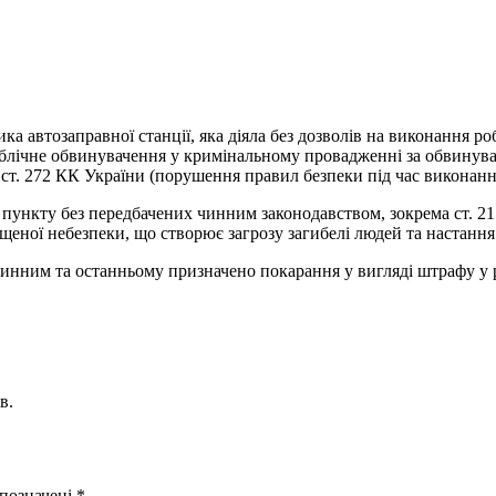
 автозаправної станції, яка діяла без дозволів на виконання ро
лічне обвинувачення у кримінальному провадженні за обвинуваче
ст. 272 КК України (порушення правил безпеки під час виконанн
о пункту без передбачених чинним законодавством, зокрема ст. 2
щеної небезпеки, що створює загрозу загибелі людей та настання
инним та останньому призначено покарання у вигляді штрафу у р
в.
 позначені
*