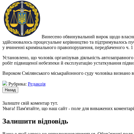
Винесено обвинувальний вирок щодо власника
здійснювалось процесуальне керівництво та підтримувалось пуб
у вчиненні кримінального правопорушення, передбаченого ч. 1 
Установлено, що чоловік організував діяльність автозаправног
робіт підвищеної небезпеки й експлуатацію устаткування підви
Вироком Смілянського міськрайонного суду чоловіка визнано в
Рубрика:
Редакція
Залиште свій коментар тут.
Увага! Пам'ятайте, що наш сайт - поле для виважених коментарі
Залишити відповідь
Ваша e-mail адреса не оприлюднюватиметься.
Обов’язкові поля