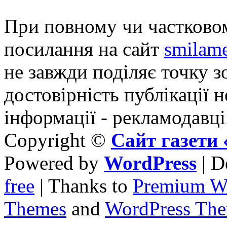
При повному чи частковом
посилання на сайт
smilame
не завжди поділяє точку зо
достовірність публікації н
інформації - рекламодавці
Copyright ©
Сайт газет
Powered by
WordPress
| D
free
| Thanks to
Premium W
Themes
and
WordPress Th