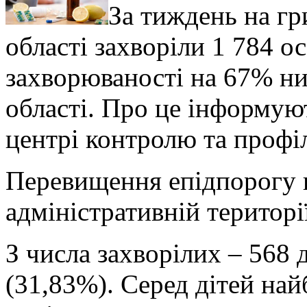
За тиждень на гр
області захворіли 1 784 о
захворюваності на 67% ни
області.
Про це інформуют
центрі контролю та профі
Перевищення епідпорогу н
адміністративній територі
З числа захворілих – 568 д
(31,83%). Серед дітей найб