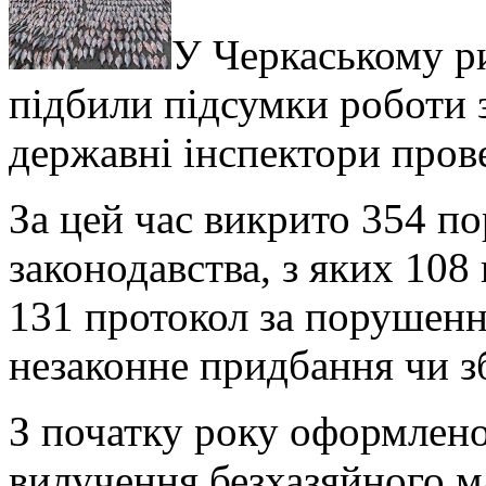
У Черкаському р
підбили підсумки роботи з
державні інспектори пров
За цей час викрито 354 
законодавства, з яких 108
131 протокол за порушення
незаконне придбання чи зб
З початку року оформлено
вилучення безхазяйного м