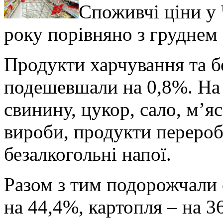
Споживчі ціни у 
року порівняно з груднем
Продукти харчування та бе
подешевшали на 0,8%. На 
свинину, цукор, сало, м’я
вироби, продукти перероб
безалкогольні напої.
Разом з тим подорожчали о
на 44,4%, картопля – на 3