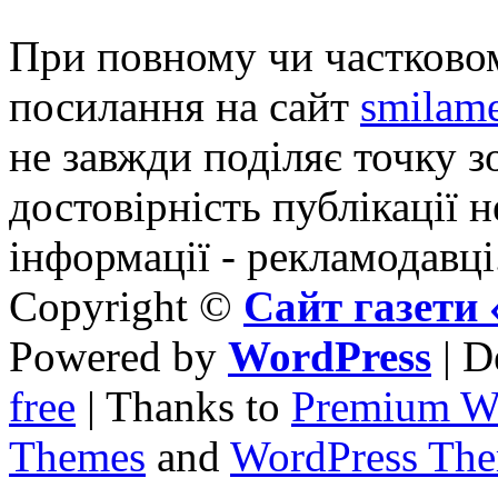
При повному чи частковом
посилання на сайт
smilame
не завжди поділяє точку зо
достовірність публікації н
інформації - рекламодавці
Copyright ©
Сайт газет
Powered by
WordPress
| D
free
| Thanks to
Premium W
Themes
and
WordPress Th