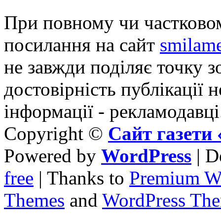
При повному чи частковом
посилання на сайт
smilame
не завжди поділяє точку зо
достовірність публікації н
інформації - рекламодавці
Copyright ©
Сайт газет
Powered by
WordPress
| D
free
| Thanks to
Premium W
Themes
and
WordPress Th