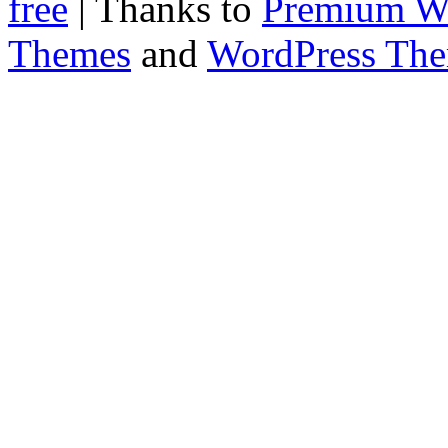
free
| Thanks to
Premium W
Themes
and
WordPress Th