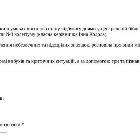
еки в умовах воєнного стану відбулося днями у центральній біблі
ли №3 колегіуму (класна керівничка Інна Кодола).
ення небезпечних та підозрілих знахідок, розповіла про види мін
 разі вибухів та критичних ситуацій, а за допомогою гри та пізна
в.
 позначені
*