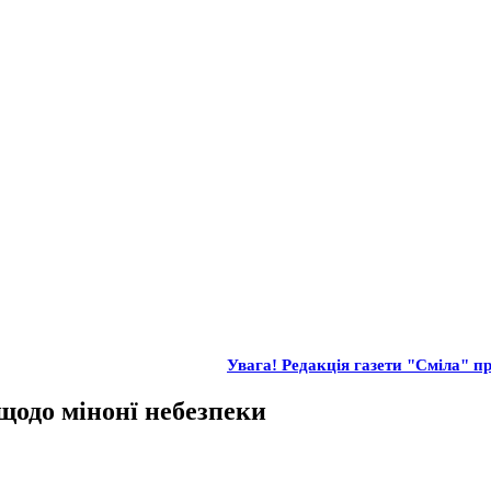
Увага! Редакція газети "Сміла" пр
щодо мінонї небезпеки