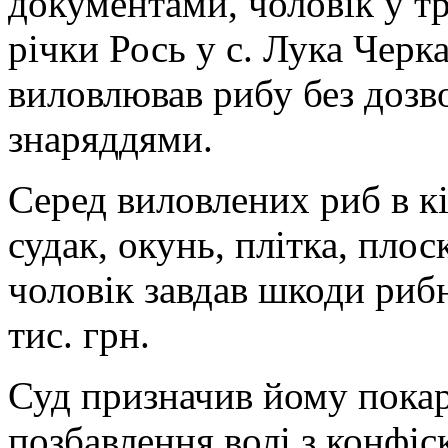
документами, чоловік у тр
річки Рось у с. Лука Черк
виловлював рибу без дозв
знаряддями.
Серед виловлених риб в кі
судак, окунь, плітка, пло
чоловік завдав шкоди риб
тис. грн.
Суд призначив йому покара
позбавлення волі з конфіс