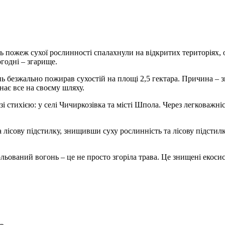
ь пожеж сухої рослинності спалахнули на відкритих територіях, 
годні – згарище.
ь безжально пожирав сухостій на площі 2,5 гектара. Причина – 
нає все на своєму шляху.
і стихією: у селі Чичиркозівка та місті Шпола. Через легковажн
лісову підстилку, знищивши суху рослинність та лісову підстилк
ьований вогонь – це не просто згоріла трава. Це знищені екосис
!