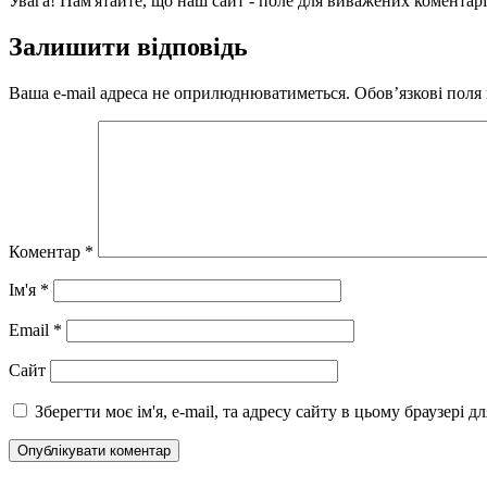
Увага! Пам'ятайте, що наш сайт - поле для виважених коментарі
Залишити відповідь
Ваша e-mail адреса не оприлюднюватиметься.
Обов’язкові поля
Коментар
*
Ім'я
*
Email
*
Сайт
Зберегти моє ім'я, e-mail, та адресу сайту в цьому браузері 