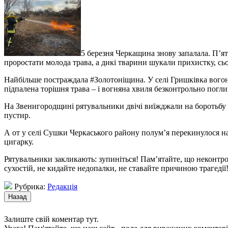
5 березня Черкащина знову запалала. П’ят
проростати молода трава, а дикі тварини шукали прихистку, сьо
Найбільше постраждала #Золотоніщина. У селі Гришківка вогон
підпалена торішня трава – і вогняна хвиля безконтрольно погли
На Звенигородщині рятувальники двічі виїжджали на боротьбу з
пустир.
А от у селі Сушки Черкаського району полум’я перекинулося на 
цигарку.
Рятувальники закликають: зупиніться! Пам’ятайте, що неконтрол
сухостій, не кидайте недопалки, не ставайте причиною трагедії
Рубрика:
Редакція
Залиште свій коментар тут.