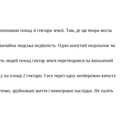
охопивши понад 4 гектари землі. Там, де ще вчора могла
звичайна людська недбалість. Один кинутий недопалок чи
ість людей понад гектар землі перетворився на випалений
у на площі 2 гектари. І все через одну необережно кинуту
теми, зруйновані життя і невиправні наслідки. Не паліть