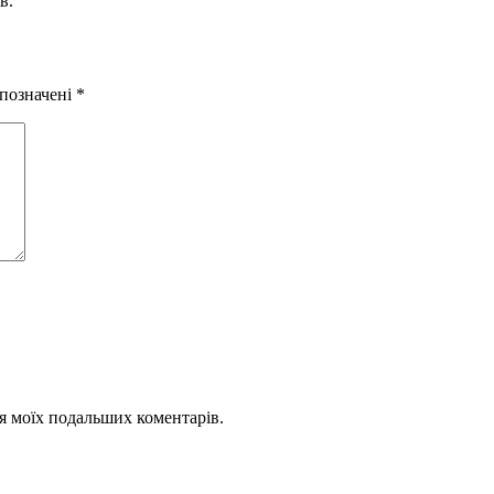
в.
 позначені
*
для моїх подальших коментарів.