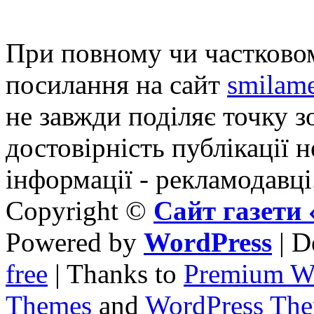
При повному чи частковом
посилання на сайт
smilame
не завжди поділяє точку зо
достовірність публікації н
інформації - рекламодавці
Copyright ©
Сайт газет
Powered by
WordPress
| D
free
| Thanks to
Premium W
Themes
and
WordPress Th