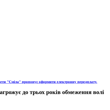
газети "Сміла" пропонує оформити електронну передплату.
загрожує до трьох років обмеження волі