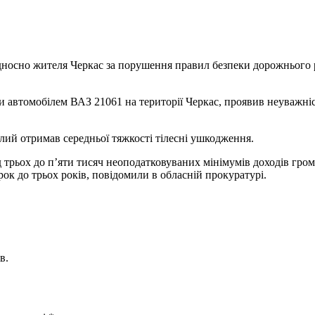
дносно жителя Черкас за порушення правил безпеки дорожнього 
и автомобілем ВАЗ 21061 на території Черкас, проявив неуважніс
лий отримав середньої тяжкості тілесні ушкодження.
ід трьох до п’яти тисяч неоподатковуваних мінімумів доходів гро
рок до трьох років, повідомили в обласній прокуратурі.
в.