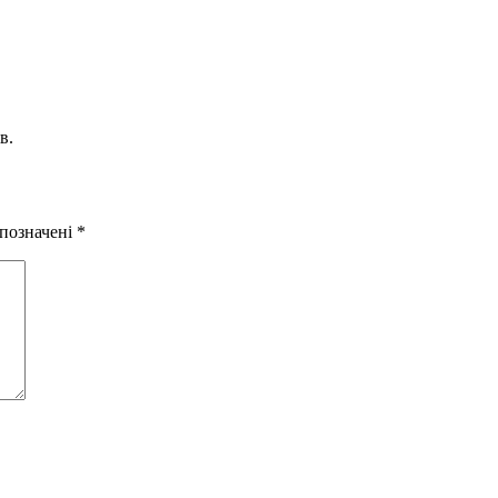
в.
 позначені
*