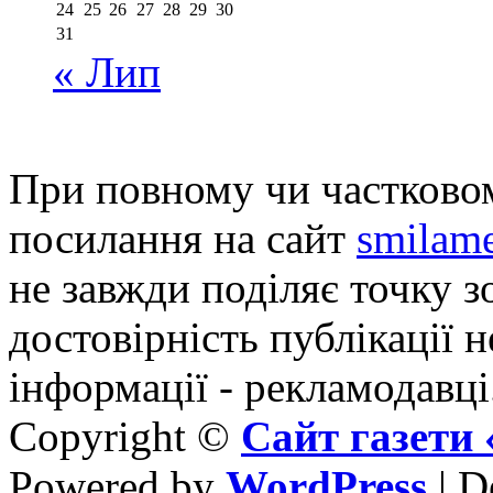
24
25
26
27
28
29
30
31
« Лип
При повному чи частковом
посилання на сайт
smilame
не завжди поділяє точку зо
достовірність публікації н
інформації - рекламодавці
Copyright ©
Сайт газет
Powered by
WordPress
| D