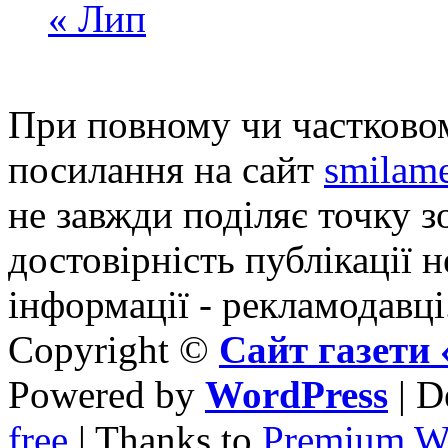
« Лип
При повному чи частковом
посилання на сайт
smilame
не завжди поділяє точку зо
достовірність публікації н
інформації - рекламодавці
Copyright ©
Сайт газет
Powered by
WordPress
| D
free
| Thanks to
Premium W