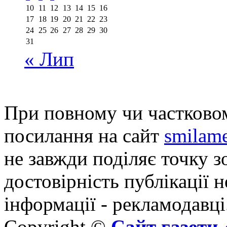
10
11
12
13
14
15
16
17
18
19
20
21
22
23
24
25
26
27
28
29
30
31
« Лип
При повному чи частковом
посилання на сайт
smilame
не завжди поділяє точку зо
достовірність публікації н
інформації - рекламодавці
Copyright ©
Сайт газет