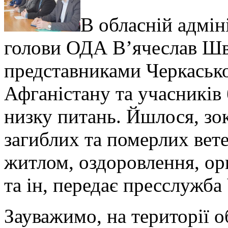
В обласній адмін
голови ОДА В’ячеслав Шве
представниками Черкаської
Афганістану та учасників 
низку питань. Йшлося, зо
загиблих та померлих вете
житлом, оздоровлення, ор
та ін, передає пресслужба
Зауважимо, на території о