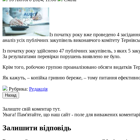
Із початку року вже проведено 4 засідан
аналіз усіх публічних закупівель
виконавчого комітету Тернівськ
Із початку року здійснено 47 публічних закупівель, з яких 5 за
За результатами перевірки порушень виявлено не було.
Крім того, робочою групою проаналізовано обсяги видатків Те
Як кажуть, – копійка гривню береже, – тому питання ефективн
Рубрика:
Редакція
Залиште свій коментар тут.
Увага! Пам'ятайте, що наш сайт - поле для виважених коментарі
Залишити відповідь