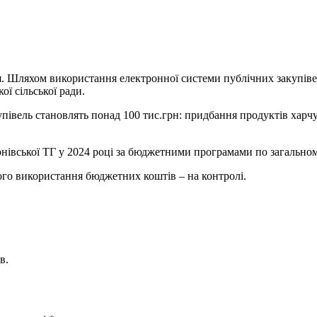
ня. Шляхом використання електронної системи публічних закупіве
ої сільської ради.
купівель становлять понад 100 тис.грн: придбання продуктів харчув
рнівської ТГ у 2024 році за бюджетними програмами по загально
ого використання бюджетних коштів – на контролі.
в.