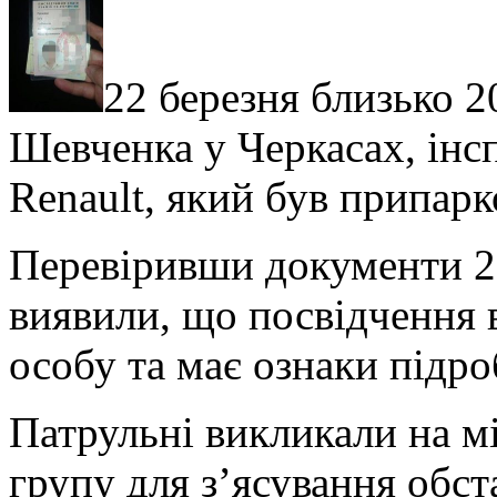
22 березня близько 20
Шевченка у Черкасах, інс
Renault, який був припар
Перевіривши документи 26
виявили, що посвідчення 
особу та має ознаки підро
Патрульні викликали на мі
групу для з’ясування обста