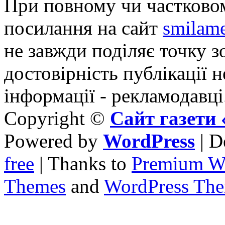
При повному чи частковом
посилання на сайт
smilame
не завжди поділяє точку зо
достовірність публікації н
інформації - рекламодавці
Copyright ©
Сайт газет
Powered by
WordPress
| D
free
| Thanks to
Premium W
Themes
and
WordPress Th