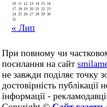
10
11
12
13
14
15
16
17
18
19
20
21
22
23
24
25
26
27
28
29
30
31
« Лип
При повному чи частковом
посилання на сайт
smilame
не завжди поділяє точку зо
достовірність публікації н
інформації - рекламодавці
Copyright ©
Сайт газет