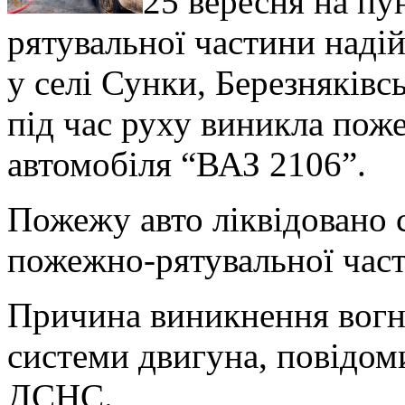
25 вересня на пу
рятувальної частини наді
у селі Сунки, Березняківс
під час руху виникла пож
автомобіля “ВАЗ 2106”.
Пожежу авто ліквідовано 
пожежно-рятувальної час
Причина виникнення вогн
системи двигуна, повідом
ДСНС.