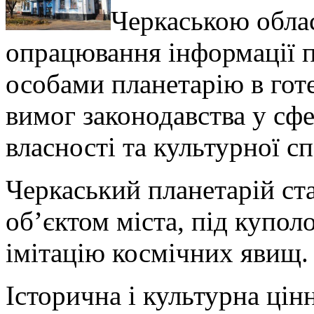
Черкаською обла
опрацювання інформації 
особами планетарію в гот
вимог законодавства у сф
власності та культурної с
Черкаський планетарій ста
об’єктом міста, під купо
імітацію космічних явищ.
Історична і культурна цін