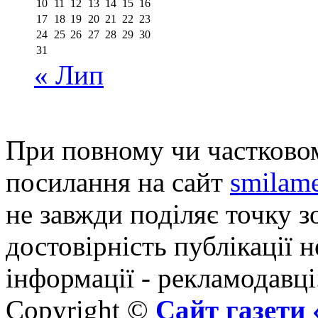
10
11
12
13
14
15
16
17
18
19
20
21
22
23
24
25
26
27
28
29
30
31
« Лип
При повному чи частковом
посилання на сайт
smilame
не завжди поділяє точку зо
достовірність публікації н
інформації - рекламодавці
Copyright ©
Сайт газет