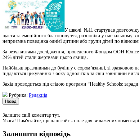
У школі №11 стартував довгоочіку
щастя та емоційного благополуччя
, розповіли у навчальному за
неприємна поведінка однієї дитини або групи дітей по віднош
За результатами дослідження, проведеного Фондом ООН Юнісеф у 
24% дітей стали жертвами цього явища.
Найбільш вразливими до булінгу є сором’язливі, зі зразковою пов
піддаються цькуванню з боку однолітків за свій зовнішній вигля
Захід проводиться під егідою програми “Healthy Schools: заради
Рубрика:
Редакція
Залиште свій коментар тут.
Увага! Пам'ятайте, що наш сайт - поле для виважених коментарі
Залишити відповідь