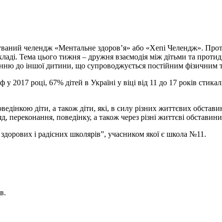
ваний челендж «Ментальне здоров’я» або «Хепі Челендж». Протяг
кладі. Тема цього тижня – дружня взаємодія між дітьми та протид
енню до іншої дитини, що супроводжується постійним фізичним т
2017 році, 67% дітей в Україні у віці від 11 до 17 років стикал
едінкою діти, а також діти, які, в силу різних життєвих обставин
д, переконання, поведінку, а також через різні життєві обставин
 здорових і радісних школярів”, учасником якої є школа №11.
в.