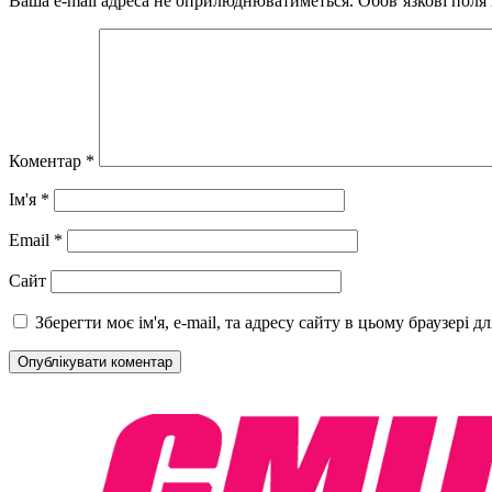
Ваша e-mail адреса не оприлюднюватиметься.
Обов’язкові поля
Коментар
*
Ім'я
*
Email
*
Сайт
Зберегти моє ім'я, e-mail, та адресу сайту в цьому браузері 