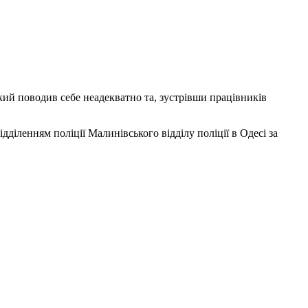
кий поводив себе неадекватно та, зустрівши
працівників
діленням поліції Малинівського відділу поліції в Одесі за