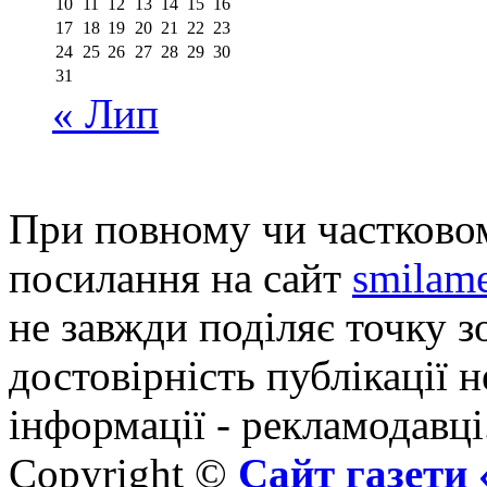
10
11
12
13
14
15
16
17
18
19
20
21
22
23
24
25
26
27
28
29
30
31
« Лип
При повному чи частковом
посилання на сайт
smilame
не завжди поділяє точку зо
достовірність публікації н
інформації - рекламодавці
Copyright ©
Сайт газет