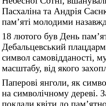
Небесної Сотні, вшанувал
Пасхаліна та Андрія Саєн
пам’яті молодими назавжд
18 лютого був День пам’я
Дебальцевський плацдарм 
символ самовідданості, му
масштабу, від якого захоп
Паперові янголи, як симво
на символічному дереві. З
поклали квіти до памʼятн