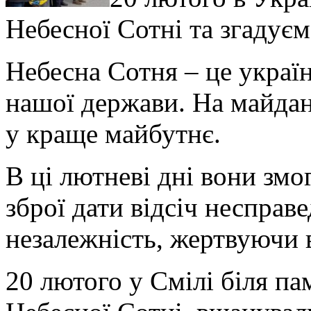
Небесної Сотні та згадуєм
Небесна Сотня – це українц
нашої держави. На майдані
у краще майбутнє.
В ці лютневі дні вони змог
зброї дати відсіч неспра
незалежність, жертвуючи
20 лютого у Смілі біля па