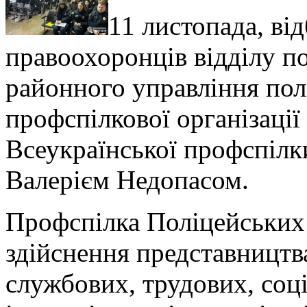
11 листопада, ві
правоохоронців відділу п
районного управління пол
профспілкової організаці
Всеукраїнської профспілк
Валерієм Недопасом.
Профспілка Поліцейських
здійснення представництв
службових, трудових, соц