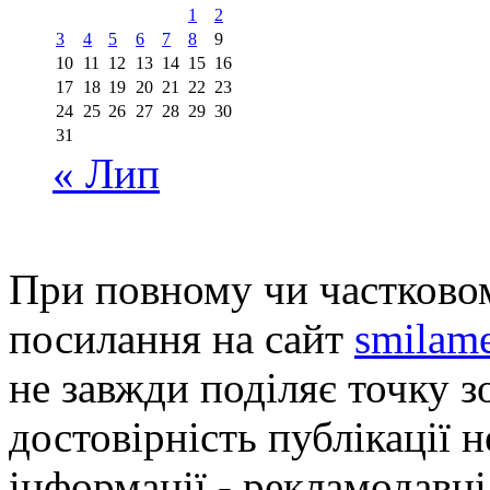
1
2
3
4
5
6
7
8
9
10
11
12
13
14
15
16
17
18
19
20
21
22
23
24
25
26
27
28
29
30
31
« Лип
При повному чи частковом
посилання на сайт
smilame
не завжди поділяє точку зо
достовірність публікації н
інформації - рекламодавці