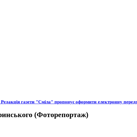
Редакція газети "Сміла" пропонує оформити електронну передпл
бринського (Фоторепортаж)