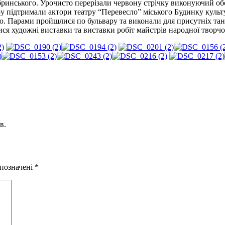
ринського. Урочисто перерізали червону стрічку виконуючий обов
 підтримали актори театру “Перевесло” міського Будинку культур
. Парами пройшлися по бульвару та виконали для присутніх тано
ся художні виставки та виставки робіт майстрів народної творчост
в.
 позначені
*