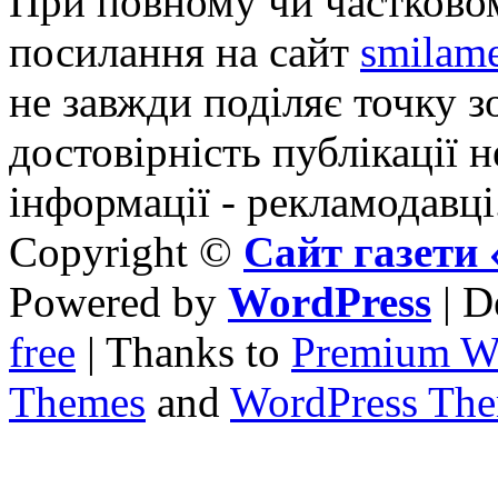
При повному чи частковом
посилання на сайт
smilame
не завжди поділяє точку зо
достовірність публікації н
інформації - рекламодавці
Copyright ©
Сайт газет
Powered by
WordPress
| D
free
| Thanks to
Premium W
Themes
and
WordPress Th