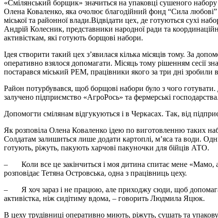
«Смілянський борщик» значиться на упаковці сушеного набору 
Олена Коваленко, яка очолює благодійний фонд “Сила любові” 
міської та районної влади.Відвідати цех, де готуються сухі наб
Андрій Колесник, представники народної ради та координацій
активісткам, які готують борщові набори.
Ідея створити такий цех з’явилася кілька місяців тому. За допо
оперативно взялося допомагати. Місяць тому рішенням сесії зна
постарався міський РЕМ, працівники якого за три дні зробили 
Район потурбувався, щоб борщові набори було з чого готувати
залучено підприємство «АгроРось» та фермерські господарства
Допомогти смілянам відгукуються і в Черкасах. Так, від підпр
Як розповіла Олена Коваленко ідею по виготовленню таких набо
Солдатам залишиться лише додати картоплі, м’яса та води. Од
готують, ріжуть, пакують харчові пакуночки для бійців АТО.
– Коли все це закінчиться і моя дитина спитає мене «Мамо, а 
розповідає Тетяна Островська, одна з працівниць цеху.
– Я хоч зараз і не працюю, але приходжу сюди, щоб допомагат
активістка, ніж сидітиму вдома, – говорить Людмила Яцюк.
В цеху трудівниці оперативно миють, ріжуть, сушать та упакову