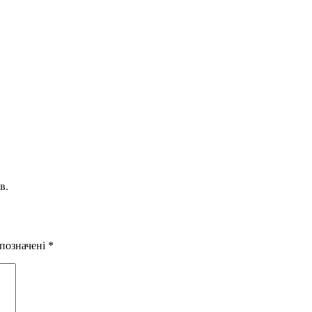
в.
 позначені
*