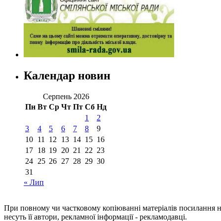
Календар новин
Серпень 2026
Пн
Вт
Ср
Чт
Пт
Сб
Нд
1
2
3
4
5
6
7
8
9
10
11
12
13
14
15
16
17
18
19
20
21
22
23
24
25
26
27
28
29
30
31
« Лип
При повному чи частковому копіюванні матеріалів посилання 
несуть її автори, рекламної інформації - рекламодавці.