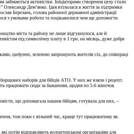
м займаються активістки. Ініціаторами створення цеху стали
и” Олександр Дем’янко.
Ідея втілилася в життя за підтримки
рослав Березань, голова районної державної адміністрації
ися з умовами роботи та поцікавилися чим ще допомогти
івництво міста та району не лише відгукнулося, але й
ивістам під символічну плату в 1 грн. на місяць, дуже добре
ками, цибулею, зеленню запрошують жителів сіл, до співпраці
борщових наборів для бійців АТО. У них же взяли і рецепт.
ять працювати сюди за бажанням, щодня по 5-6 жіночок
овісти, що допомагала нашим бійцям, готувала для них, –
ння, тож поки є вільний час, краще тут працюватиму як
, які потім відправляють волонтерським організаціям для