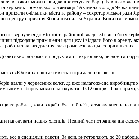
овочів, з яких можна швидко приготувати борщ. Їх виготовлення
та керівник громадської організації “Активна молодь Черкащин
ори приїхали очільники міста та району – секретар міської ради Я
ного центру сприяння Збройним силам України. Вони ознайомил
могою звернулися до міської та районної влади. Зі свого боку кер
йшли підходяще приміщення для цеху і віддали його в оренду акт
всі роботи з налагодження електромережі до цього приміщення.
. До активної допомоги продуктами – картоплею, червоними буря
.
иємства «Юджин» наші активістки отримали обігрівачі.
рів взяли у черкаських колег, де вже налагоджене виробництво 
ним таким набором можна нагодувати 10-12 бійців. Люди приход
що ти робила, коли в країні була війна?», я зможу впевнено відп
и нагодувати наших хлопців. Певний час потрапила під скороче
ють все в спеціальні пакети. За день виготовляють до 20 наборів