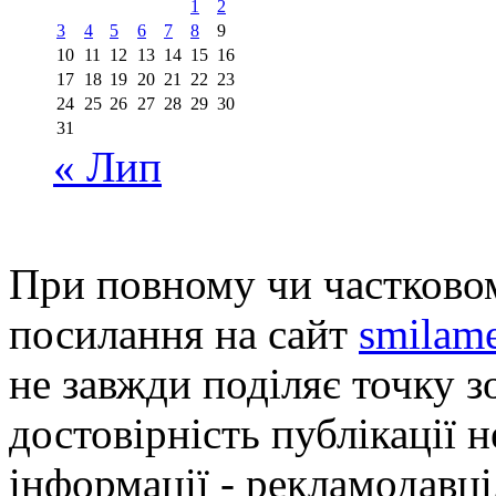
1
2
3
4
5
6
7
8
9
10
11
12
13
14
15
16
17
18
19
20
21
22
23
24
25
26
27
28
29
30
31
« Лип
При повному чи частковом
посилання на сайт
smilame
не завжди поділяє точку зо
достовірність публікації н
інформації - рекламодавці